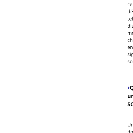
ce
dé
te
di
mo
ch
en
sig
so
Q
u
SC
Un
do