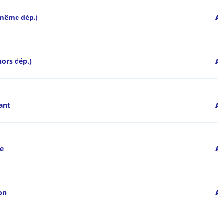
(même dép.)
A
hors dép.)
ant
ée
ion