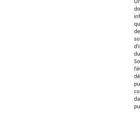
Un
do
in
qu
de
so
d’
du
So
l’
dé
pu
co
da
pu