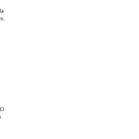
la
s.
CI
n