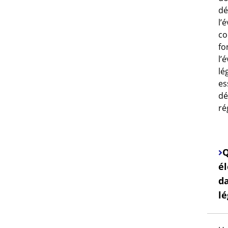
dé
l’
co
fo
l’
lé
es
dé
ré
Q
él
d
lé