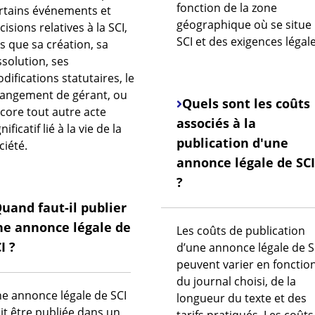
fonction de la zone
rtains événements et
géographique où se situe 
cisions relatives
à la SCI,
SCI et des exigences légale
ls que sa création, sa
ssolution, ses
difications statutaires, le
angement de gérant, ou
Quels sont les coûts
core tout autre acte
associés à la
nificatif lié à la vie de la
publication d'une
ciété.
annonce légale de SCI
?
uand faut-il publier
ne annonce légale de
Les coûts de publication
I ?
d’une annonce légale de S
peuvent varier en fonctio
du journal choisi, de la
e annonce légale de SCI
longueur du texte et des
it être publiée dans un
tarifs pratiqués. Les coûts