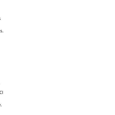
s
s.
CI
.