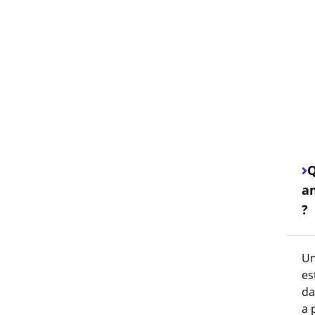
Q
an
?
Un
es
da
a 