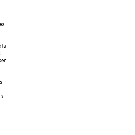
es
 la
t
ser
es
la