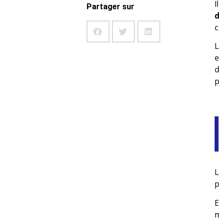
I
Partager sur
d
c
L
e
d
p
p
E
m