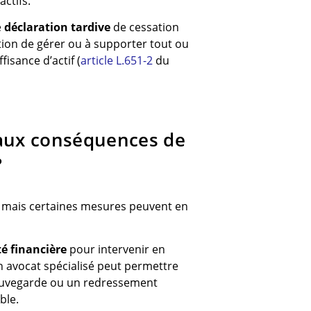
actifs.
e
déclaration tardive
de cessation
tion de gérer ou à supporter tout ou
fisance d’actif (
article L.651-2
du
e aux conséquences de
?
le, mais certaines mesures peuvent en
té financière
pour intervenir en
avocat spécialisé peut permettre
auvegarde ou un redressement
able.