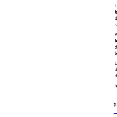
L
b
d
s
P
l
d
ê
E
d
d
(
P