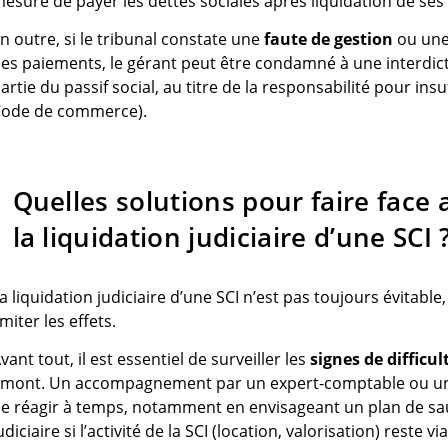
esure de payer les dettes sociales après liquidation de ses 
n outre, si le tribunal constate une
faute de gestion
ou un
es paiements, le gérant peut être condamné à une interdic
artie du passif social, au titre de la responsabilité pour insuf
ode de commerce).
Quelles solutions pour faire fac
la liquidation judiciaire d’une SCI 
a liquidation judiciaire d’une SCI n’est pas toujours évitab
imiter les effets.
vant tout, il est essentiel de surveiller les
signes de difficul
mont. Un accompagnement par un expert-comptable ou un 
e réagir à temps, notamment en envisageant un plan de s
udiciaire si l’activité de la SCI (location, valorisation) reste vi