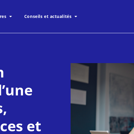
res
Conseils et actualités
n
d’une
s,
ces et