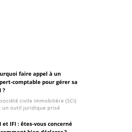
urquoi faire appel à un
pert-comptable pour gérer sa
I ?
 société civile immobilière (SCI)
t un outil juridique prisé
I et IFI : êtes-vous concerné