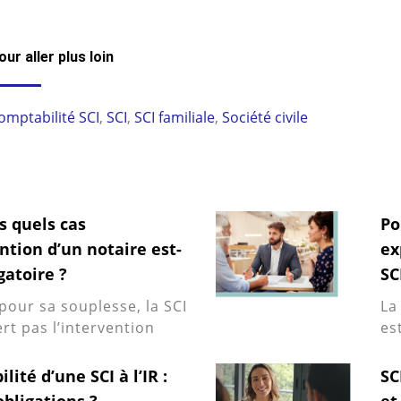
our aller plus loin
omptabilité SCI
,
SCI
,
SCI familiale
,
Société civile
ns quels cas
Po
ention d’un notaire est-
ex
igatoire ?
SC
pour sa souplesse, la SCI
La
rt pas l’intervention
es
ité d’une SCI à l’IR :
SC