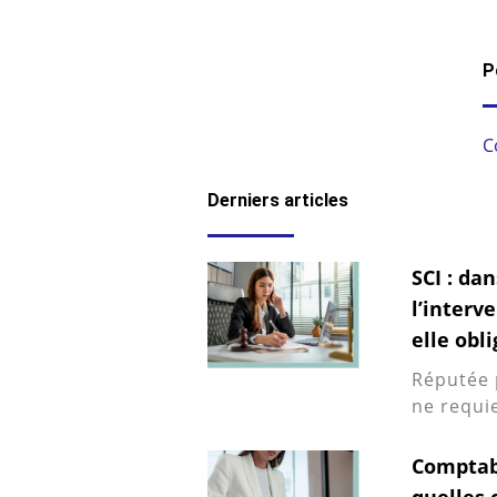
P
C
Derniers articles
SCI : da
l’interv
elle obl
Réputée 
ne requie
Comptabil