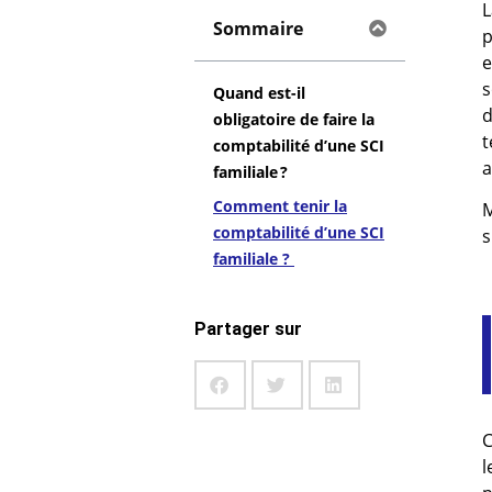
L
Sommaire
p
e
s
Quand est-il
d
obligatoire de faire la
t
comptabilité d’une SCI
a
familiale ?
Comment tenir la
M
comptabilité d’une SCI
s
familiale ?
Partager sur
C
l