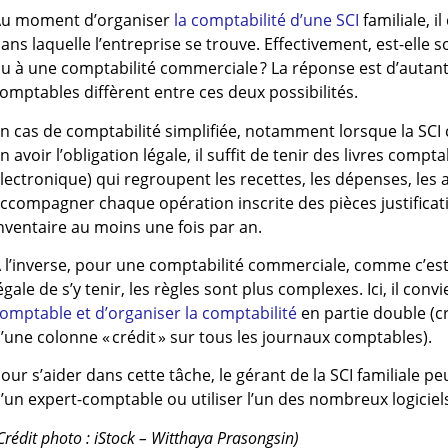
u moment d’organiser
la comptabilité d’une SCI
familiale, i
ans laquelle l’entreprise se trouve. Effectivement, est-elle 
u à une comptabilité commerciale ? La réponse est d’autant
omptables diffèrent entre ces deux possibilités.
n cas de comptabilité simplifiée, notamment lorsque la SCI c
n avoir l’obligation légale, il suffit de tenir des livres comp
lectronique) qui regroupent les recettes, les dépenses, les a
ccompagner chaque opération inscrite des pièces justificat
nventaire au moins une fois par an.
 l’inverse, pour une comptabilité commerciale, comme c’est l
égale de s’y tenir, les règles sont plus complexes. Ici, il conv
omptable et d’organiser la comptabilité
en partie double (cr
’une colonne « crédit » sur tous les journaux comptables).
our s’aider dans cette tâche, le gérant de la SCI familiale pe
’un expert-comptable ou utiliser l’un des nombreux logici
Crédit photo : iStock – Witthaya Prasongsin)