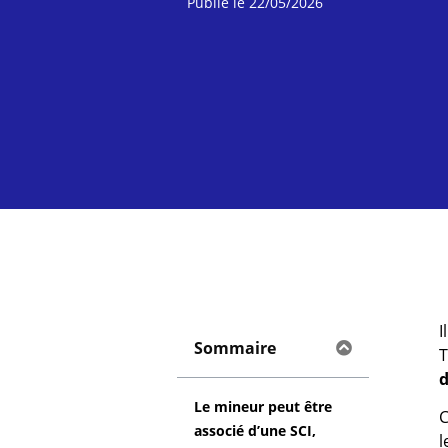
Publié le
22/05/2026
I
Sommaire
T
d
Le mineur peut être
C
associé d’une SCI,
l