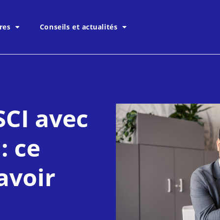
res
Conseils et actualités
SCI avec
: ce
savoir