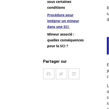
sous certaines
I
conditions
s
Procédure pour
d
intégrer un mineur
dans une SCI
Mineur associé :
quelles conséquences
pour la SCI ?
Partager sur
E
p
c
L
o
s
s