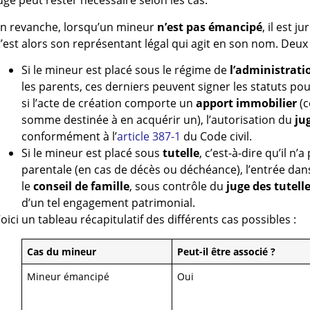
uge peut rester nécessaire selon les cas.
n revanche, lorsqu’un mineur
n’est pas émancipé
, il est 
’est alors son représentant légal qui agit en son nom. Deux 
Si le mineur est placé sous le régime de
l’administrati
les parents, ces derniers peuvent signer les statuts p
si l’acte de création comporte un
apport immobilier
(
somme destinée à en acquérir un), l’autorisation du
ju
conformément à l’
article 387-1
du Code civil.
Si le mineur est placé sous
tutelle
, c’est-à-dire qu’il n’
parentale (en cas de décès ou déchéance), l’entrée dans 
le
conseil de famille
, sous contrôle du
juge des tutell
d’un tel engagement patrimonial.
oici un tableau récapitulatif des différents cas possibles :
Cas du mineur
Peut-il être associé ?
Mineur émancipé
Oui