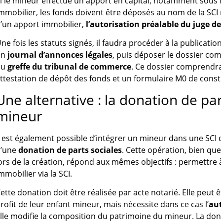
i le mineur effectue un apport en capital, notamment sous 
mmobilier, les fonds doivent être déposés au nom de la SCI
’un apport immobilier,
l’autorisation préalable du juge de
ne fois les statuts signés, il faudra procéder à la publicatio
un
journal d’annonces légales
, puis déposer le dossier co
du
greffe du tribunal de commerce
. Ce dossier comprendra
ttestation de dépôt des fonds et un formulaire M0 de const
Une alternative : la donation de par
mineur
l est également possible d’intégrer un mineur dans une SCI d
’une
donation de parts sociales
. Cette opération, bien que
ors de la création, répond aux mêmes objectifs : permettre 
mmobilier via la SCI.
ette donation doit être réalisée par acte notarié. Elle peut 
rofit de leur enfant mineur, mais nécessite dans ce cas l’
aut
lle modifie la composition du patrimoine du mineur. La don