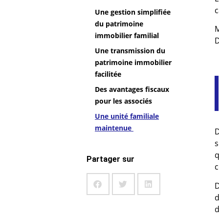
c
Une gestion simplifiée
du patrimoine
M
immobilier familial
D
Une transmission du
patrimoine immobilier
facilitée
Des avantages fiscaux
pour les associés
Une unité familiale
maintenue
D
s
q
Partager sur
c
D
d
d