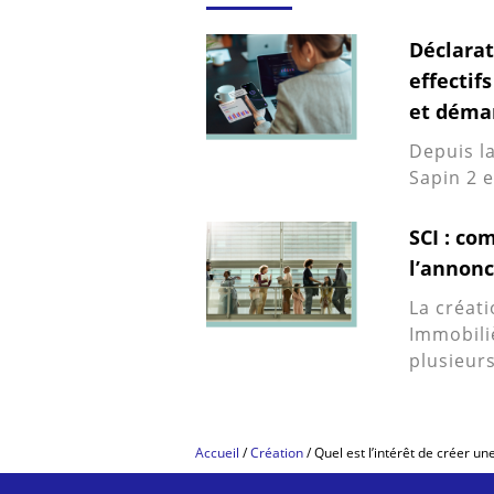
Déclarat
effectifs
et déma
Depuis la
Sapin 2 
SCI : co
l’annonc
La créati
Immobili
plusieur
Accueil
/
Création
/
Quel est l’intérêt de créer un