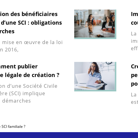
ion des bénéficiaires
Im
 d’une SCI : obligations
co
rches
La
im
 mise en œuvre de la loi
ef
en 2016,
mment publier
Cr
e légale de création ?
pe
po
on d’une Société Civile
ère (SCI) implique
La
s démarches
es
e SCI familiale ?