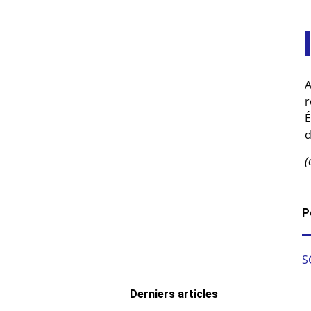
A
r
É
d
(
P
S
Derniers articles